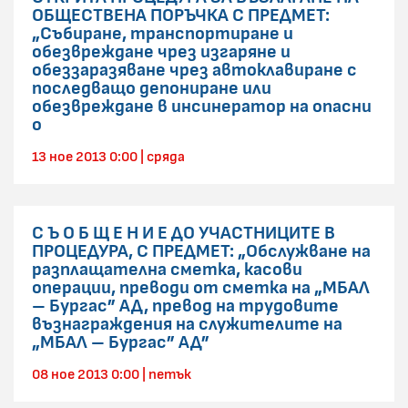
ОБЩЕСТВЕНА ПОРЪЧКА С ПРЕДМЕТ:
„Събиране, транспортиране и
обезвреждане чрез изгаряне и
обеззаразяване чрез автоклавиране с
последващо депониране или
обезвреждане в инсинератор на опасни
о
13 ное 2013 0:00 | сряда
С Ъ О Б Щ Е Н И Е ДО УЧАСТНИЦИТЕ В
ПРОЦЕДУРА, С ПРЕДМЕТ: „Обслужване на
разплащателна сметка, касови
операции, преводи от сметка на „МБАЛ
– Бургас” АД, превод на трудовите
възнаграждения на служителите на
„МБАЛ – Бургас” АД”
08 ное 2013 0:00 | петък