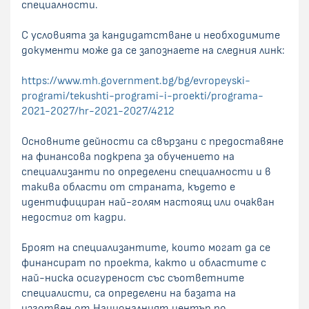
специалности.
С условията за кандидатстване и необходимите
документи може да се запознаете на следния линк:
https://www.mh.government.bg/bg/evropeyski-
programi/tekushti-programi-i-proekti/programa-
2021-2027/hr-2021-2027/4212
Основните дейности са свързани с предоставяне
на финансова подкрепа за обучението на
специализанти по определени специалности и в
такива области от страната, където е
идентифициран най-голям настоящ или очакван
недостиг от кадри.
Броят на специализантите, които могат да се
финансират по проекта, както и областите с
най-ниска осигуреност със съответните
специалисти, са определени на базата на
изготвен от Националният център по