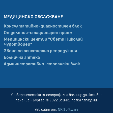
МЕДИЦИНСКО ОБСЛУЖВАНЕ
Консултативно-диагностичен блок
Отделения-стационарен прием
Медицински център "Свети Николай
Чудотворец"
Звено по асистирана репродукция
Болнична аптека
Административно-стопански блок
Университетска многопрофилна болница за активно
лечение - Бургас. © 2022 Всички права запазени.
Уеб сайт от:
NK Software