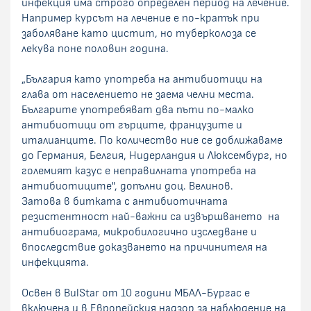
инфекция има строго определен период на лечение.
Например курсът на лечение е по-кратък при
заболяване като цистит, но туберколоза се
лекува поне половин година.
„България като употреба на антибиотици на
глава от населението не заема челни места.
Българите употребяват два пъти по-малко
антибиотици от гърците, французите и
италианците. По количество ние се доближаваме
до Германия, Белгия, Нидерландия и Люксембург, но
големият казус е неправилната употреба на
антибиотиците", допълни доц. Велинов.
Затова в битката с антибиотичната
резистентност най-важни са извършването на
антибиограма, микробилогично изследване и
впоследствие доказването на причинителя на
инфекцията.
Освен в BulStar от 10 години МБАЛ-Бургас е
включена и в Европейския надзор за наблюдение на