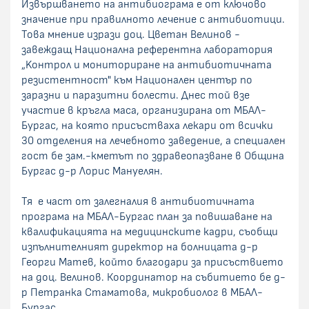
Извършването на антибиограма е от ключово
значение при правилното лечение с антибиотици.
Това мнение изрази доц. Цветан Велинов -
завеждащ Национална референтна лаборатория
„Kонтрол и мониториране на антибиотичната
резистентност" към Национален център по
заразни и паразитни болести. Днес той взе
участие в кръгла маса, организирана от МБАЛ-
Бургас, на която присъстваха лекари от всички
30 отделения на лечебното заведение, а специален
гост бе зам.-кметът по здравеопазване в Община
Бургас д-р Лорис Мануелян.
Тя е част от залегналия в антибиотичната
програма на МБАЛ-Бургас план за повишаване на
квалификацията на медицинските кадри, съобщи
изпълнителният директор на болницата д-р
Георги Матев, който благодари за присъствието
на доц. Велинов. Координатор на събитието бе д-
р Петранка Стаматова, микробиолог в МБАЛ-
Бургас.