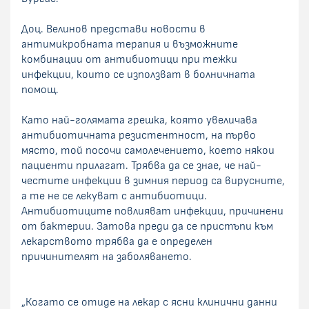
Доц. Велинов представи новости в
антимикробната терапия и възможните
комбинации от антибиотици при тежки
инфекции, които се използват в болничната
помощ.
Като най-голямата грешка, която увеличава
антибиотичната резистентност, на първо
място, той посочи самолечението, което някои
пациенти прилагат. Трябва да се знае, че най-
честите инфекции в зимния период са вирусните,
а те не се лекуват с антибиотици.
Антибиотиците повлияват инфекции, причинени
от бактерии. Затова преди да се пристъпи към
лекарството трябва да е определен
причинителят на заболяването.
„Когато се отиде на лекар с ясни клинични данни