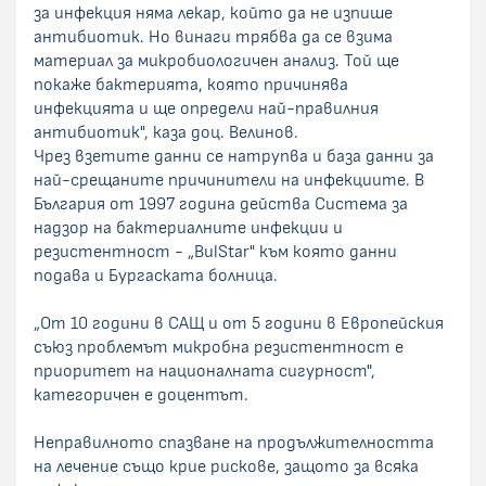
за инфекция няма лекар, който да не изпише
антибиотик. Но винаги трябва да се взима
материал за микробиологичен анализ. Той ще
покаже бактерията, която причинява
инфекцията и ще определи най-правилния
антибиотик", каза доц. Велинов.
Чрез взетите данни се натрупва и база данни за
най-срещаните причинители на инфекциите. В
България от 1997 година действа Система за
надзор на бактериалните инфекции и
резистентност - „BulStar" към която данни
подава и Бургаската болница.
„От 10 години в САЩ и от 5 години в Европейския
съюз проблемът микробна резистентност е
приоритет на националната сигурност",
категоричен е доцентът.
Неправилното спазване на продължителността
на лечение също крие рискове, защото за всяка