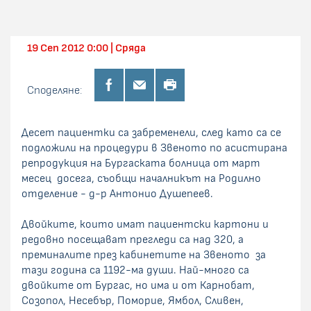
19 Сеп 2012 0:00 | Сряда
Споделяне:
Десет пациентки са забременели, след като са се
подложили на процедури в Звеното по асистирана
репродукция на Бургаската болница от март
месец досега, съобщи началникът на Родилно
отделение - д-р Антонио Душепеев.
Двойките, които имат пациентски картони и
редовно посещават прегледи са над 320, а
преминалите през кабинетите на Звеното за
тази година са 1192-ма души. Най-много са
двойките от Бургас, но има и от Карнобат,
Созопол, Несебър, Поморие, Ямбол, Сливен,