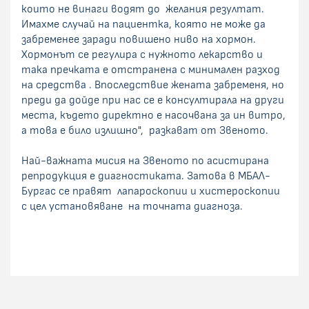
които не винаги водят до желания резултат.
Имахме случай на пациентка, която не може да
забременее заради повишено ниво на хормон.
Хормонът се регулира с нужното лекарство и
така пречката е отстранена с минимален разход
на средства . Впоследствие жената забременя, но
преди да дойде при нас се е консултирала на други
места, където директно е насочвана за ин витро,
а това е било излишно", разкават от Звеното.
Най-важната мисия на Звеното по асистирана
репродукция е диагностиката. Затова в МБАЛ-
Бургас се правят лапароскопии и хистероскопии
с цел установяване на точната диагноза.