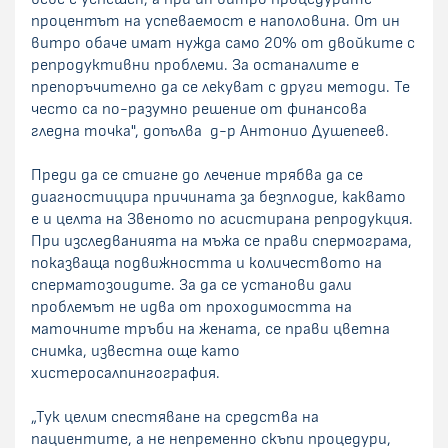
процентът на успеваемост е наполовина. От ин
витро обаче имат нужда само 20% от двойките с
репродуктивни проблеми. За останалите е
препоръчително да се лекуват с други методи. Те
често са по-разумно решение от финансова
гледна точка", допълва д-р Антонио Душепеев.
Преди да се стигне до лечение трябва да се
диагностицира причината за безплодие, каквато
е и целта на Звеното по асистирана репродукция.
При изследванията на мъжа се прави спермограма,
показваща подвижността и количеството на
сперматозоидите. За да се установи дали
проблемът не идва от проходимостта на
маточните тръби на жената, се прави цветна
снимка, известна още като
хистеросалпингография.
„Тук целим спестяване на средства на
пациентите, а не непременно скъпи процедури,