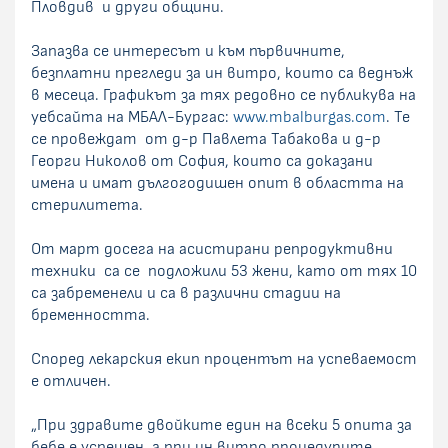
Пловдив и други общини.
Запазва се интересът и към първичните,
безплатни прегледи за ин витро, които са веднъж
в месеца. Графикът за тях редовно се публикува на
уебсайта на МБАЛ-Бургас:
www.mbalburgas.com
. Те
се провеждат от д-р Павлета Табакова и д-р
Георги Николов от София, които са доказани
имена и имат дългогодишен опит в областта на
стерилитета.
От март досега на асистирани репродуктивни
техники са се подложили 53 жени, като от тях 10
са забременели и са в различни стадии на
бременността.
Според лекарския екип процентът на успеваемост
е отличен.
„При здравите двойките един на всеки 5 опита за
бебе е успешен, а при ин витро процедурите