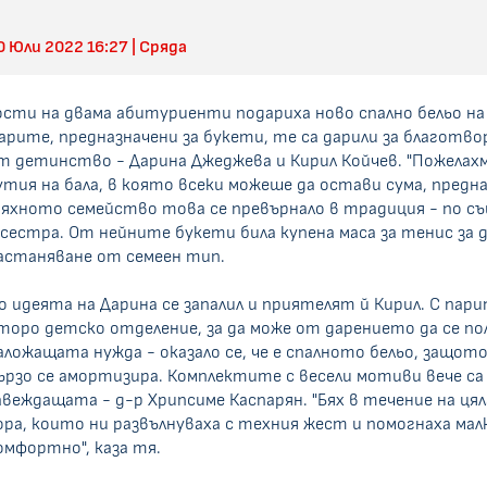
0 Юли 2022 16:27 | Сряда
ости на двама абитуриенти подариха ново спално бельо на
арите, предназначени за букети, те са дарили за благотв
т детинство - Дарина Джеджева и Кирил Койчев. "Пожелахм
утия на бала, в която всеки можеше да остави сума, предна
яхното семейство това се превърнало в традиция - по съ
 сестра. От нейните букети била купена маса за тенис за 
астаняване от семеен тип.
о идеята на Дарина се запалил и приятелят й Кирил. С па
торо детско отделение, за да може от дарението да се пол
аложащата нужда - оказало се, че е спалното бельо, защот
ързо се амортизира. Комплектите с весели мотиви вече са
авеждащата - д-р Хрипсиме Каспарян. "Бях в течение на ця
ора, които ни развълнуваха с техния жест и помогнаха ма
омфортно", каза тя.