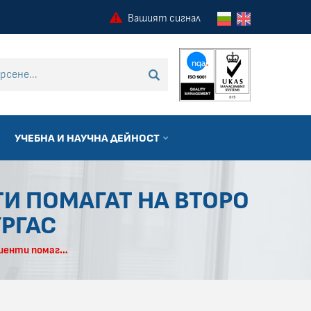
Вашият сигнал
 търсене
ТЪРСИ
УЧЕБНА И НАУЧНА ДЕЙНОСТ
ТИ ПОМАГАТ НА ВТОРО
УРГАС
Вместо цветя за бала - гости на абитуриенти помагат на Второ детско отделение в УМБАЛ Бургас