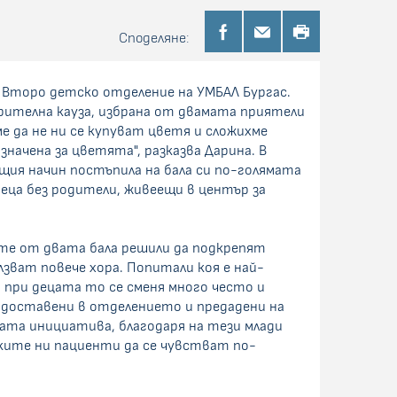
Споделяне:
 Второ детско отделение на УМБАЛ Бургас.
орителна кауза, избрана от двамата приятели
е да не ни се купуват цветя и сложихме
значена за цветята", разказва Дарина. В
щия начин постъпила на бала си по-голямата
деца без родители, живеещи в център за
рите от двата бала решили да подкрепят
зват повече хора. Попитали коя е най-
о при децата то се сменя много често и
 доставени в отделението и предадени на
лата инициатива, благодаря на тези млади
лките ни пациенти да се чувстват по-