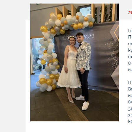
2
Г
П
о
к
т
й
н
П
В
н
б
з
х
к