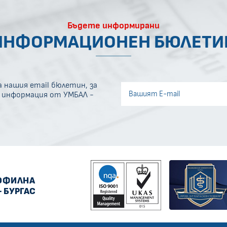
Бъдете информирани
ИНФОРМАЦИОНЕН БЮЛЕТИ
 нашия email бюлетин, за
Invisible recaptcha
а информация от УМБАЛ -
Error if any
ОФИЛНА
- БУРГАС