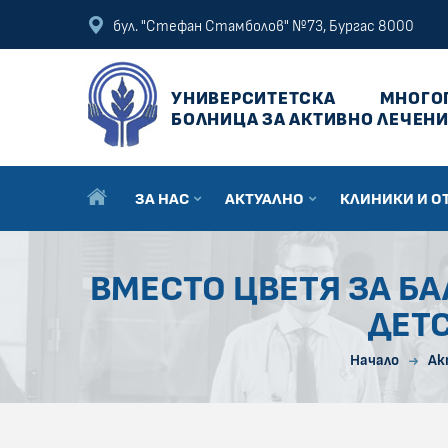
ПРЕСКОЧИ КЪМ ОСНОВНОТО СЪДЪРЖАНИЕ НА СТРАНИЦАТА
ПРЕСКОЧИ ДО КОНТЕКСТНОТО МЕНЮ
бул. "Стефан Стамболов" №73, Бургас 8000
УНИВЕРСИТЕТСКА
МНОГО
БОЛНИЦА ЗА АКТИВНО ЛЕЧЕНИ
ЗА НАС
АКТУАЛНО
КЛИНИКИ И О
ВМЕСТО ЦВЕТЯ ЗА БА
ДЕТС
Начало
Ак