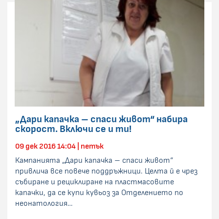
„Дари капачка – спаси живот“ набира
скорост. Включи се и ти!
09 дек 2016 14:04 | петък
Кампанията „Дари капачка – спаси живот“
привлича все повече поддръжници. Целта й е чрез
събиране и рециклиране на пластмасовите
капачки, да се купи кувьоз за Отделението по
неонатология…