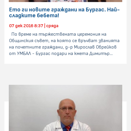
Ето ги новите граждани на Бургас. Най-
сладките бебета!
07 дек 2016 8:37 | сряда
По време на тържествената церемония на
Общинския съвет, на която се връчват званията
на почетните граждани, д-р Мирослав Обрейков
от УМБАЛ - Бургас подари на кмета Димитър…