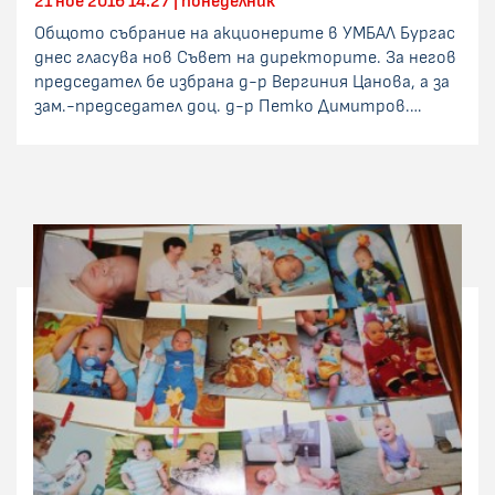
21 ное 2016 14:27 | понеделник
Общото събрание на акционерите в УМБАЛ Бургас
днес гласува нов Съвет на директорите. За негов
председател бе избрана д-р Вергиния Цанова, а за
зам.-председател доц. д-р Петко Димитров.…