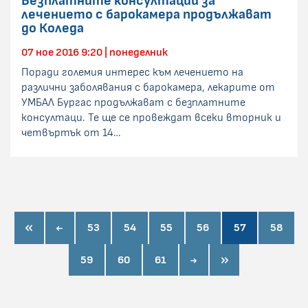
Безплатните консултации за
лечението с барокамера продължават
до Коледа
07 ное 2016 9:20 | понеделник
Поради големия интерес към лечението на
различни заболявания с барокамера, лекарите от
УМБАЛ Бургас продължават с безплатните
консултаци. Те ще се провеждат всеки вторник и
четвъртък от 14…
first page
prev page
53
54
55
56
57
58
next page
last page
59
60
61