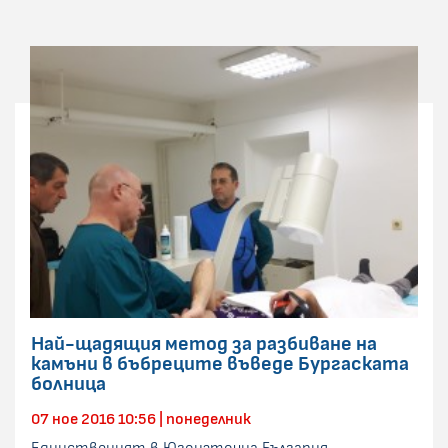
Най-щадящия метод за разбиване на
камъни в бъбреците въведе Бургаската
болница
07 ное 2016 10:56 | понеделник