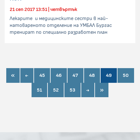
21 сеп 2017 13:51 | четвъртък
Лекарите и медицинските сестри в най-
натовареното отделение на УМБАЛ Бургас
тренират по специално разработен план
first page
prev page
45
46
47
48
49
50
next page
last page
51
52
53