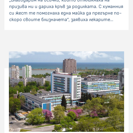
призива ни и дариха кръв за родилката. С хуманния
си жест те помогнаха една майка да прегърне по-
скоро своите близначета”, заявиха лекарите…