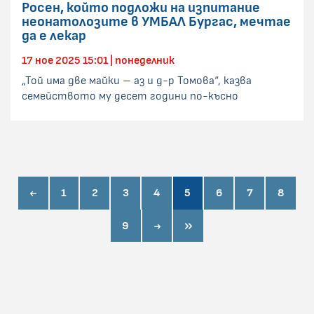
Росен, който подложи на изпитание
неонатолозите в УМБАЛ Бургас, мечтае
да е лекар
17 ное 2025 15:01 | понеделник
„Той има две майки – аз и д-р Томова“, казва
семейството му десет години по-късно
prev page
1
2
3
4
5
6
7
8
next page
last page
9