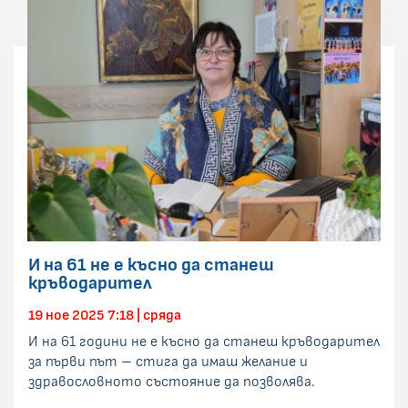
И на 61 не е късно да станеш
кръводарител
19 ное 2025 7:18 | сряда
И на 61 години не е късно да станеш кръводарител
за първи път – стига да имаш желание и
здравословното състояние да позволява.